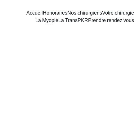
Accueil
Honoraires
Nos chirurgiens
Votre chirurgie
La Myopie
La TransPKR
Prendre rendez vous
EMAIL
TÉLÉPHONE